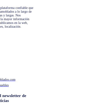
plataforma confiable que
amoblados a lo largo de
as y largas. Nos
 la mayor información
publicamos en la web,
es, localización.
oblados.com
uebles
l newsletter de
ticias