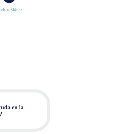
uda
>
Más de
uda en la
?