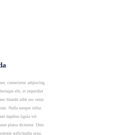
da
et, consectetur adipiscing
lerisque elit, et imperdiet
onec blandit nibh nec enim
tium. Nulla semper tellus
dunt dapibus ligula vel
asse platea dictumst. Duis
olestie sollicitudin urna,