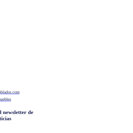
oblados.com
uebles
l newsletter de
ticias