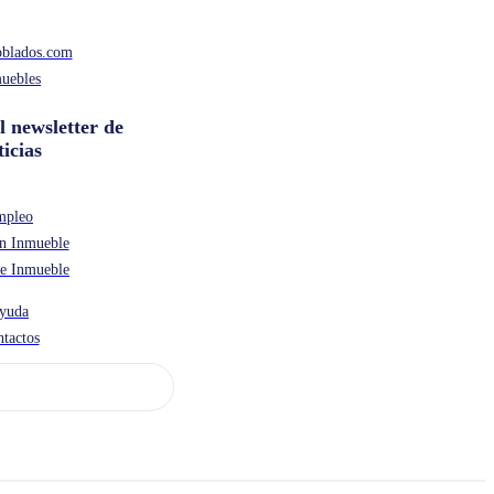
oblados.com
uebles
l newsletter de
ticias
mpleo
n Inmueble
de Inmueble
yuda
tactos