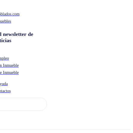
oblados.com
uebles
l newsletter de
ticias
mpleo
n Inmueble
de Inmueble
yuda
tactos