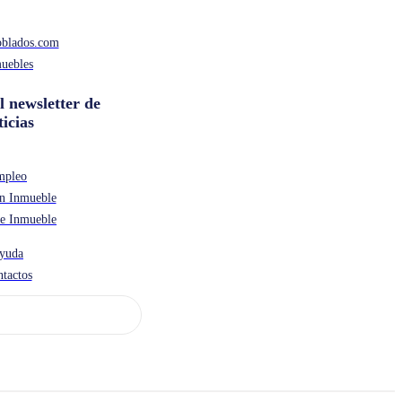
oblados.com
uebles
l newsletter de
ticias
mpleo
n Inmueble
de Inmueble
yuda
tactos