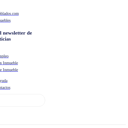
oblados.com
uebles
l newsletter de
ticias
mpleo
n Inmueble
de Inmueble
yuda
tactos