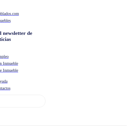
oblados.com
uebles
l newsletter de
ticias
mpleo
n Inmueble
de Inmueble
yuda
tactos