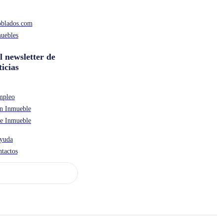
oblados.com
uebles
l newsletter de
ticias
mpleo
n Inmueble
de Inmueble
yuda
tactos