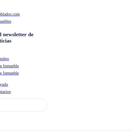
oblados.com
uebles
l newsletter de
ticias
mpleo
n Inmueble
de Inmueble
yuda
tactos