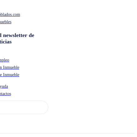
oblados.com
uebles
l newsletter de
ticias
mpleo
n Inmueble
de Inmueble
yuda
tactos