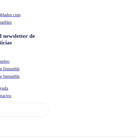
oblados.com
uebles
l newsletter de
ticias
mpleo
n Inmueble
de Inmueble
yuda
tactos