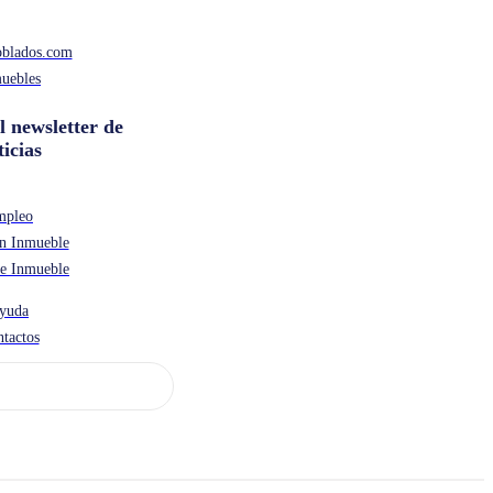
oblados.com
uebles
l newsletter de
ticias
mpleo
n Inmueble
de Inmueble
yuda
tactos