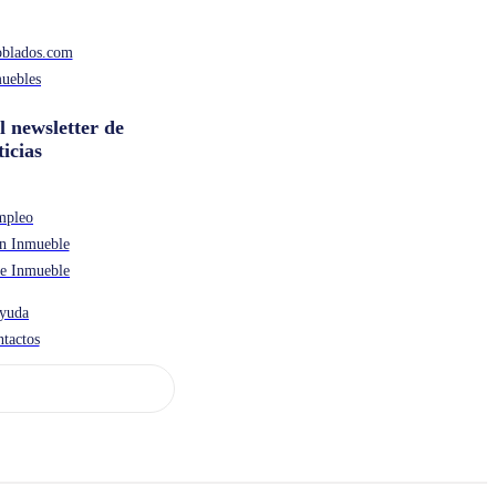
oblados.com
uebles
l newsletter de
ticias
mpleo
n Inmueble
de Inmueble
yuda
tactos